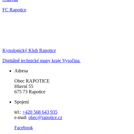
FC Rapotice
Kynologický Klub Rapotice
Digitálně technické mapy kraje Vysočina
Adresa
Obec RAPOTICE
Hlavní 55
675 73 Rapotice
Spojení
tel.:
+420 568 643 935
e-mail:
obec@rapotice.cz
Facebook