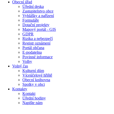
Obecní úřad
Úřední deska
Zastupitelstvo obce
Vyhlášky a nařízení
Formuláře
Dotační projekty
Mapový portál - GIS
GDPR
Rizika a nebezpečí
Registr oznámení
Portál občana
E-podatelna
Povinné informace
Volby
Volný čas
Kulturní dům
Víceúčelové hřiště
Obecní knihovna
Spolky v obci
Kontakty
Kontakt
Úřední hodiny
Napište nám