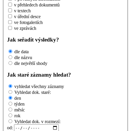
v přehledech dokumentů
v textech
v úřední desce
ve fotogaleriích
ve zprávách
Jak seřadit výsledky?
dle data
dle názvu
dle největší shody
Jak staré záznamy hledat?
vyhledat všechny záznamy
Vyhledat dok. staré:
den
týden
měsíc
rok
Vyhledat dok. v rozmezí:
od: