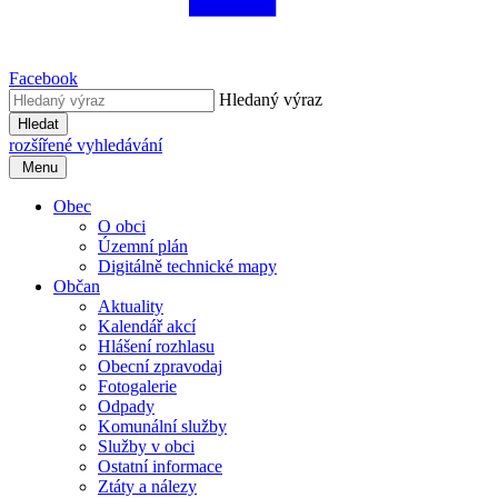
Facebook
Hledaný výraz
Hledat
rozšířené vyhledávání
Menu
Obec
O obci
Územní plán
Digitálně technické mapy
Občan
Aktuality
Kalendář akcí
Hlášení rozhlasu
Obecní zpravodaj
Fotogalerie
Odpady
Komunální služby
Služby v obci
Ostatní informace
Ztáty a nálezy