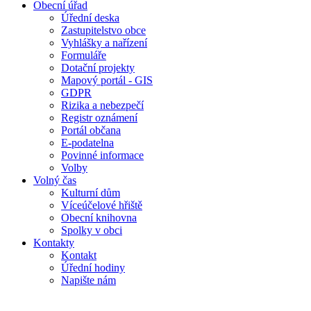
Obecní úřad
Úřední deska
Zastupitelstvo obce
Vyhlášky a nařízení
Formuláře
Dotační projekty
Mapový portál - GIS
GDPR
Rizika a nebezpečí
Registr oznámení
Portál občana
E-podatelna
Povinné informace
Volby
Volný čas
Kulturní dům
Víceúčelové hřiště
Obecní knihovna
Spolky v obci
Kontakty
Kontakt
Úřední hodiny
Napište nám