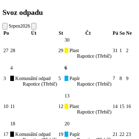
Svoz odpadu
Srpen
2026
Po
Út
St
Čt
Pá
So
Ne
30
27
28
29
Plast
31
1
2
Rapotice (Třebíč)
4
6
3
Komunální odpad
5
Papír
7
8
9
Rapotice (Třebíč)
Rapotice (Třebíč)
13
10
11
12
Plast
14
15
16
Rapotice (Třebíč)
18
20
17
Komunální odpad
19
Papír
21
22
23