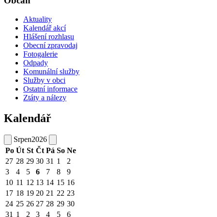
Občan
Aktuality
Kalendář akcí
Hlášení rozhlasu
Obecní zpravodaj
Fotogalerie
Odpady
Komunální služby
Služby v obci
Ostatní informace
Ztáty a nálezy
Kalendář
Srpen
2026
Po
Út
St
Čt
Pá
So
Ne
27
28
29
30
31
1
2
3
4
5
6
7
8
9
10
11
12
13
14
15
16
17
18
19
20
21
22
23
24
25
26
27
28
29
30
31
1
2
3
4
5
6