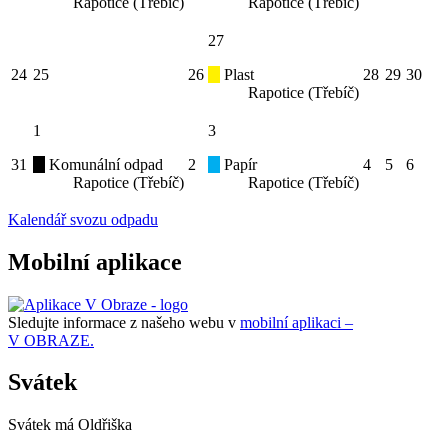
Rapotice (Třebíč)
Rapotice (Třebíč)
27
24
25
26
Plast
28
29
30
Rapotice (Třebíč)
1
3
31
Komunální odpad
2
Papír
4
5
6
Rapotice (Třebíč)
Rapotice (Třebíč)
Kalendář svozu odpadu
Mobilní aplikace
Sledujte informace z našeho webu v
mobilní aplikaci –
V OBRAZE.
Svátek
Svátek má
Oldřiška