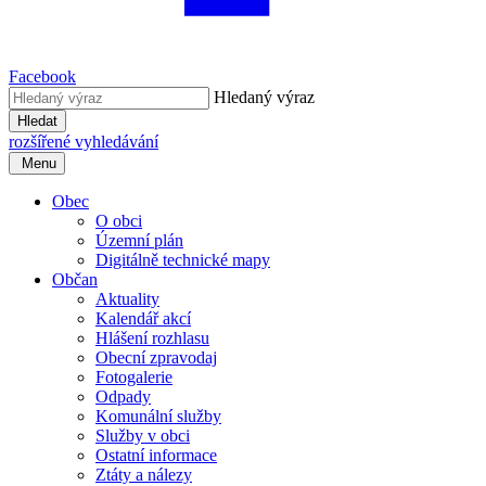
Facebook
Hledaný výraz
Hledat
rozšířené vyhledávání
Menu
Obec
O obci
Územní plán
Digitálně technické mapy
Občan
Aktuality
Kalendář akcí
Hlášení rozhlasu
Obecní zpravodaj
Fotogalerie
Odpady
Komunální služby
Služby v obci
Ostatní informace
Ztáty a nálezy