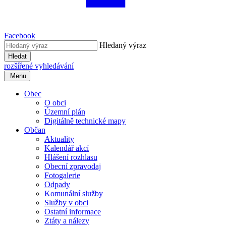
Facebook
Hledaný výraz
Hledat
rozšířené vyhledávání
Menu
Obec
O obci
Územní plán
Digitálně technické mapy
Občan
Aktuality
Kalendář akcí
Hlášení rozhlasu
Obecní zpravodaj
Fotogalerie
Odpady
Komunální služby
Služby v obci
Ostatní informace
Ztáty a nálezy