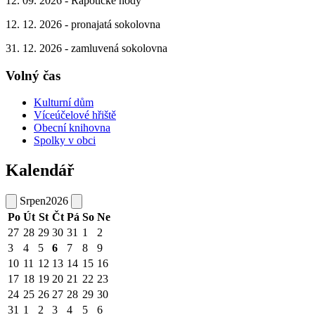
12. 09. 2026 - Rapotické hody
12. 12. 2026 - pronajatá sokolovna
31. 12. 2026 - zamluvená sokolovna
Volný čas
Kulturní dům
Víceúčelové hřiště
Obecní knihovna
Spolky v obci
Kalendář
Srpen
2026
Po
Út
St
Čt
Pá
So
Ne
27
28
29
30
31
1
2
3
4
5
6
7
8
9
10
11
12
13
14
15
16
17
18
19
20
21
22
23
24
25
26
27
28
29
30
31
1
2
3
4
5
6