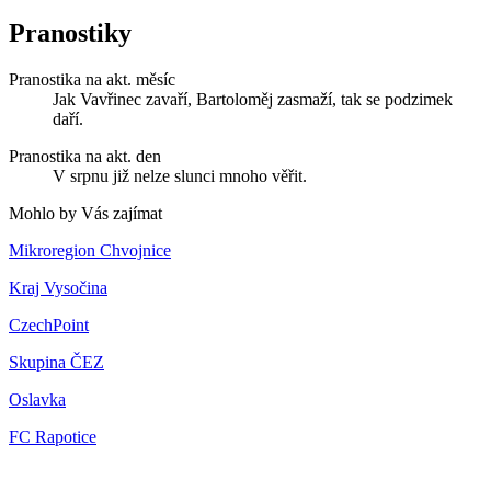
Pranostiky
Pranostika na akt. měsíc
Jak Vavřinec zavaří, Bartoloměj zasmaží, tak se podzimek
daří.
Pranostika na akt. den
V srpnu již nelze slunci mnoho věřit.
Mohlo by Vás zajímat
Mikroregion Chvojnice
Kraj Vysočina
CzechPoint
Skupina ČEZ
Oslavka
FC Rapotice