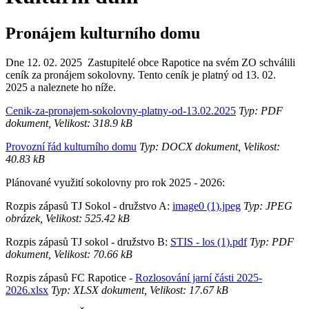
Pronájem kulturního domu
Dne 12. 02. 2025 Zastupitelé obce Rapotice na svém ZO schválili
ceník za pronájem sokolovny. Tento ceník je platný od 13. 02.
2025 a naleznete ho níže.
Cenik-za-pronajem-sokolovny-platny-od-13.02.2025
Typ: PDF
dokument, Velikost: 318.9 kB
Provozní řád kulturního domu
Typ: DOCX dokument, Velikost:
40.83 kB
Plánované využití sokolovny pro rok 2025 - 2026:
Rozpis zápasů TJ Sokol - družstvo A:
image0 (1).jpeg
Typ: JPEG
obrázek, Velikost: 525.42 kB
Rozpis zápasů TJ sokol - družstvo B:
STIS - los (1).pdf
Typ: PDF
dokument, Velikost: 70.66 kB
Rozpis zápasů FC Rapotice -
Rozlosování jarní části 2025-
2026.xlsx
Typ: XLSX dokument, Velikost: 17.67 kB