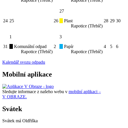
Rapotice (Třebíč)
Rapotice (Třebíč)
27
24
25
26
Plast
28
29
30
Rapotice (Třebíč)
1
3
31
Komunální odpad
2
Papír
4
5
6
Rapotice (Třebíč)
Rapotice (Třebíč)
Kalendář svozu odpadu
Mobilní aplikace
Sledujte informace z našeho webu v
mobilní aplikaci –
V OBRAZE.
Svátek
Svátek má
Oldřiška