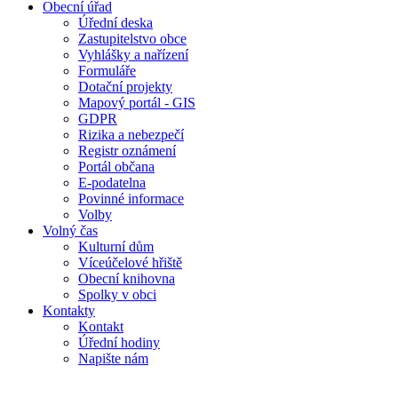
Obecní úřad
Úřední deska
Zastupitelstvo obce
Vyhlášky a nařízení
Formuláře
Dotační projekty
Mapový portál - GIS
GDPR
Rizika a nebezpečí
Registr oznámení
Portál občana
E-podatelna
Povinné informace
Volby
Volný čas
Kulturní dům
Víceúčelové hřiště
Obecní knihovna
Spolky v obci
Kontakty
Kontakt
Úřední hodiny
Napište nám