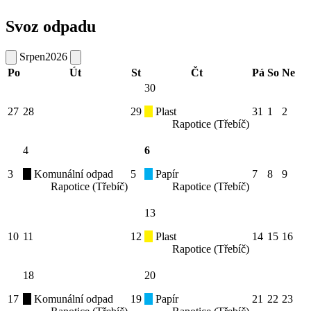
Svoz odpadu
Srpen
2026
Po
Út
St
Čt
Pá
So
Ne
30
27
28
29
Plast
31
1
2
Rapotice (Třebíč)
4
6
3
Komunální odpad
5
Papír
7
8
9
Rapotice (Třebíč)
Rapotice (Třebíč)
13
10
11
12
Plast
14
15
16
Rapotice (Třebíč)
18
20
17
Komunální odpad
19
Papír
21
22
23