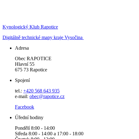
Kynologický Klub Rapotice
Digitálně technické mapy kraje Vysočina
Adresa
Obec RAPOTICE
Hlavní 55
675 73 Rapotice
Spojení
tel.:
+420 568 643 935
e-mail:
obec@rapotice.cz
Facebook
Úřední hodiny
Pondělí 8:00 - 14:00
Středa 8:00 - 14:00 a 17:00 - 18:00