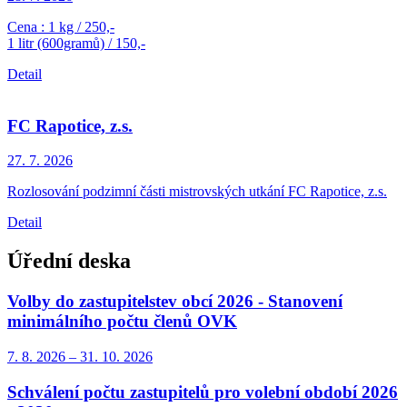
Cena : 1 kg / 250,-
1 litr (600gramů) / 150,-
Detail
FC Rapotice, z.s.
27. 7.
2026
Rozlosování podzimní části mistrovských utkání FC Rapotice, z.s.
Detail
Úřední deska
Volby do zastupitelstev obcí 2026 - Stanovení
minimálního počtu členů OVK
7. 8.
2026
–
31. 10.
2026
Schválení počtu zastupitelů pro volební období 2026