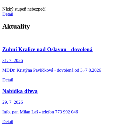
Nízký stupeň nebezpečí
Detail
Aktuality
Zubní Kralice nad Oslavou - dovolená
31. 7.
2026
MDDr. Kristýna Pavlíčková - dovolená od 3.-7.8.2026
Detail
Nabídka dřeva
29. 7.
2026
Info. pan Milan Laš - telefon 773 992 046
Detail