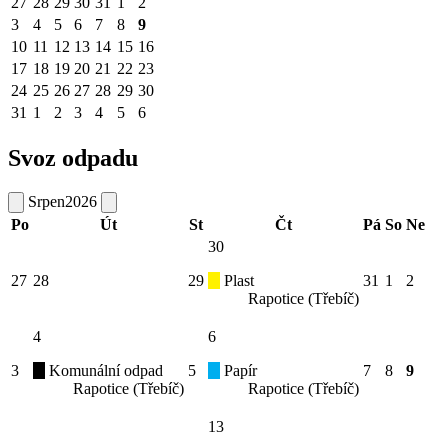
27
28
29
30
31
1
2
3
4
5
6
7
8
9
10
11
12
13
14
15
16
17
18
19
20
21
22
23
24
25
26
27
28
29
30
31
1
2
3
4
5
6
Svoz odpadu
Srpen
2026
Po
Út
St
Čt
Pá
So
Ne
30
27
28
29
Plast
31
1
2
Rapotice (Třebíč)
4
6
3
Komunální odpad
5
Papír
7
8
9
Rapotice (Třebíč)
Rapotice (Třebíč)
13