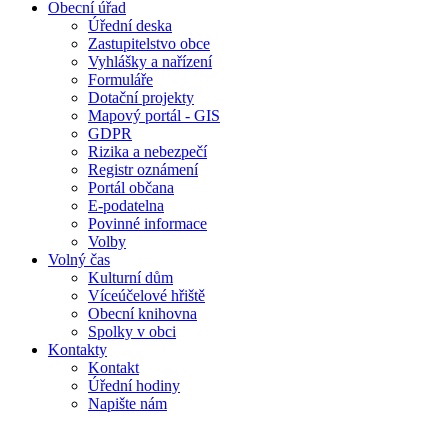
Obecní úřad
Úřední deska
Zastupitelstvo obce
Vyhlášky a nařízení
Formuláře
Dotační projekty
Mapový portál - GIS
GDPR
Rizika a nebezpečí
Registr oznámení
Portál občana
E-podatelna
Povinné informace
Volby
Volný čas
Kulturní dům
Víceúčelové hřiště
Obecní knihovna
Spolky v obci
Kontakty
Kontakt
Úřední hodiny
Napište nám