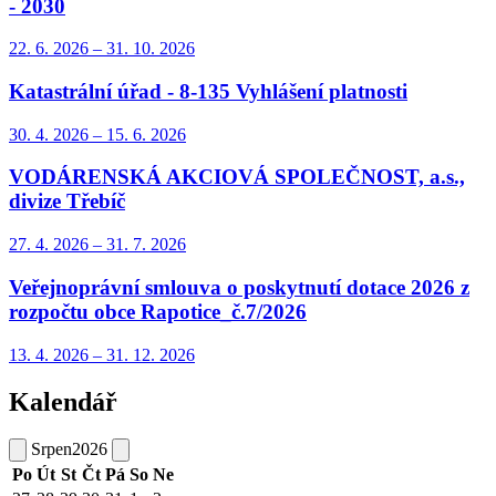
- 2030
22. 6.
2026
–
31. 10.
2026
Katastrální úřad - 8-135 Vyhlášení platnosti
30. 4.
2026
–
15. 6.
2026
VODÁRENSKÁ AKCIOVÁ SPOLEČNOST, a.s.,
divize Třebíč
27. 4.
2026
–
31. 7.
2026
Veřejnoprávní smlouva o poskytnutí dotace 2026 z
rozpočtu obce Rapotice_č.7/2026
13. 4.
2026
–
31. 12.
2026
Kalendář
Srpen
2026
Po
Út
St
Čt
Pá
So
Ne