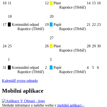
10
11
12
Plast
14
15
16
Rapotice (Třebíč)
18
20
17
Komunální odpad
19
Papír
21
22
23
Rapotice (Třebíč)
Rapotice (Třebíč)
27
24
25
26
Plast
28
29
30
Rapotice (Třebíč)
1
3
31
Komunální odpad
2
Papír
4
5
6
Rapotice (Třebíč)
Rapotice (Třebíč)
Kalendář svozu odpadu
Mobilní aplikace
Sledujte informace z našeho webu v
mobilní aplikaci –