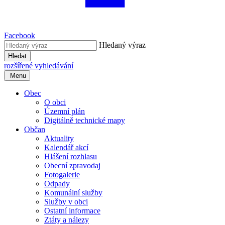
Facebook
Hledaný výraz
Hledat
rozšířené vyhledávání
Menu
Obec
O obci
Územní plán
Digitálně technické mapy
Občan
Aktuality
Kalendář akcí
Hlášení rozhlasu
Obecní zpravodaj
Fotogalerie
Odpady
Komunální služby
Služby v obci
Ostatní informace
Ztáty a nálezy