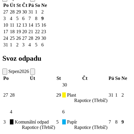
Po
Út
St
Čt
Pá
So
Ne
27
28
29
30
31
1
2
3
4
5
6
7
8
9
10
11
12
13
14
15
16
17
18
19
20
21
22
23
24
25
26
27
28
29
30
31
1
2
3
4
5
6
Svoz odpadu
Srpen
2026
Po
Út
St
Čt
Pá
So
Ne
30
27
28
29
Plast
31
1
2
Rapotice (Třebíč)
4
6
3
Komunální odpad
5
Papír
7
8
9
Rapotice (Třebíč)
Rapotice (Třebíč)