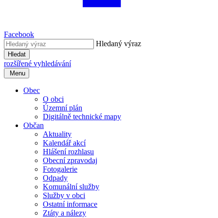
Facebook
Hledaný výraz
Hledat
rozšířené vyhledávání
Menu
Obec
O obci
Územní plán
Digitálně technické mapy
Občan
Aktuality
Kalendář akcí
Hlášení rozhlasu
Obecní zpravodaj
Fotogalerie
Odpady
Komunální služby
Služby v obci
Ostatní informace
Ztáty a nálezy