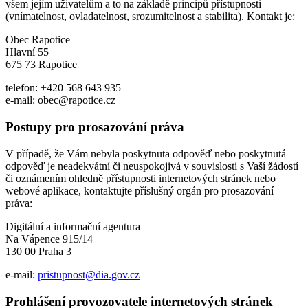
všem jejím uživatelům a to na základě principů přístupnosti
(vnímatelnost, ovladatelnost, srozumitelnost a stabilita). Kontakt je:
Obec Rapotice
Hlavní 55
675 73 Rapotice
telefon: +420 568 643 935
e-mail: obec@rapotice.cz
Postupy pro prosazování práva
V případě, že Vám nebyla poskytnuta odpověď nebo poskytnutá
odpověď je neadekvátní či neuspokojivá v souvislosti s Vaší žádostí
či oznámením ohledně přístupnosti internetových stránek nebo
webové aplikace, kontaktujte příslušný orgán pro prosazování
práva:
Digitální a informační agentura
Na Vápence 915/14
130 00 Praha 3
e-mail:
pristupnost@dia.gov.cz
Prohlášení provozovatele internetových stránek