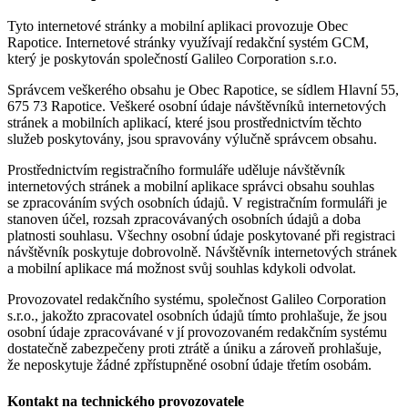
Tyto internetové stránky a mobilní aplikaci provozuje Obec
Rapotice. Internetové stránky využívají redakční systém GCM,
který je poskytován společností Galileo Corporation s.r.o.
Správcem veškerého obsahu je Obec Rapotice, se sídlem Hlavní 55,
675 73 Rapotice. Veškeré osobní údaje návštěvníků internetových
stránek a mobilních aplikací, které jsou prostřednictvím těchto
služeb poskytovány, jsou spravovány výlučně správcem obsahu.
Prostřednictvím registračního formuláře uděluje návštěvník
internetových stránek a mobilní aplikace správci obsahu souhlas
se zpracováním svých osobních údajů. V registračním formuláři je
stanoven účel, rozsah zpracovávaných osobních údajů a doba
platnosti souhlasu. Všechny osobní údaje poskytované při registraci
návštěvník poskytuje dobrovolně. Návštěvník internetových stránek
a mobilní aplikace má možnost svůj souhlas kdykoli odvolat.
Provozovatel redakčního systému, společnost Galileo Corporation
s.r.o., jakožto zpracovatel osobních údajů tímto prohlašuje, že jsou
osobní údaje zpracovávané v jí provozovaném redakčním systému
dostatečně zabezpečeny proti ztrátě a úniku a zároveň prohlašuje,
že neposkytuje žádné zpřístupněné osobní údaje třetím osobám.
Kontakt na technického provozovatele