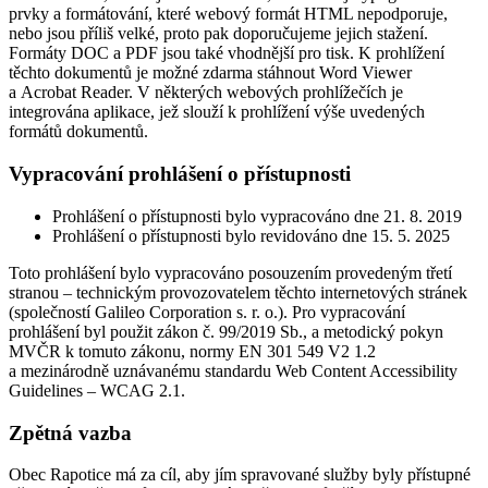
prvky a formátování, které webový formát HTML nepodporuje,
nebo jsou příliš velké, proto pak doporučujeme jejich stažení.
Formáty DOC a PDF jsou také vhodnější pro tisk. K prohlížení
těchto dokumentů je možné zdarma stáhnout Word Viewer
a Acrobat Reader. V některých webových prohlížečích je
integrována aplikace, jež slouží k prohlížení výše uvedených
formátů dokumentů.
Vypracování prohlášení o přístupnosti
Prohlášení o přístupnosti bylo vypracováno dne 21. 8. 2019
Prohlášení o přístupnosti bylo revidováno dne 15. 5. 2025
Toto prohlášení bylo vypracováno posouzením provedeným třetí
stranou – technickým provozovatelem těchto internetových stránek
(společností Galileo Corporation s. r. o.). Pro vypracování
prohlášení byl použit zákon č. 99/2019 Sb., a metodický pokyn
MVČR k tomuto zákonu, normy EN 301 549 V2 1.2
a mezinárodně uznávanému standardu Web Content Accessibility
Guidelines – WCAG 2.1.
Zpětná vazba
Obec Rapotice má za cíl, aby jím spravované služby byly přístupné