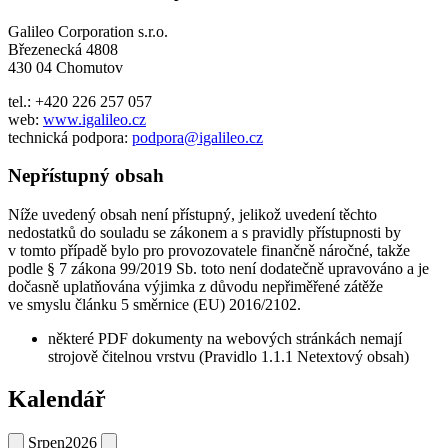
Galileo Corporation s.r.o.
Březenecká 4808
430 04 Chomutov
tel.: +420 226 257 057
web:
www.igalileo.cz
technická podpora:
podpora@igalileo.cz
Nepřístupný obsah
Níže uvedený obsah není přístupný, jelikož uvedení těchto
nedostatků do souladu se zákonem a s pravidly přístupnosti by
v tomto případě bylo pro provozovatele finančně náročné, takže
podle § 7 zákona 99/2019 Sb. toto není dodatečně upravováno a je
dočasně uplatňována výjimka z důvodu nepřiměřené zátěže
ve smyslu článku 5 směrnice (EU) 2016/2102.
některé PDF dokumenty na webových stránkách nemají
strojově čitelnou vrstvu (Pravidlo 1.1.1 Netextový obsah)
Kalendář
Srpen
2026