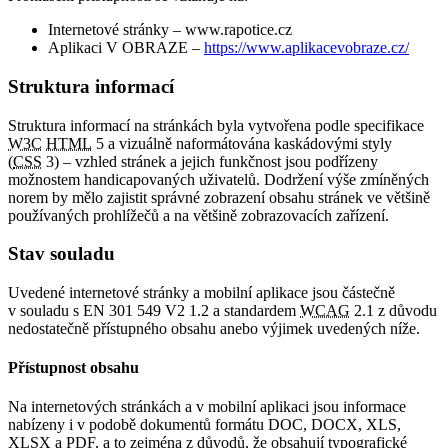
Internetové stránky – www.rapotice.cz
Aplikaci V OBRAZE –
https://www.aplikacevobraze.cz/
Struktura informací
Struktura informací na stránkách byla vytvořena podle specifikace
W3C
HTML
5 a vizuálně naformátována kaskádovými styly
(
CSS
3) – vzhled stránek a jejich funkčnost jsou podřízeny
možnostem handicapovaných uživatelů. Dodržení výše zmíněných
norem by mělo zajistit správné zobrazení obsahu stránek ve většině
používaných prohlížečů a na většině zobrazovacích zařízení.
Stav souladu
Uvedené internetové stránky a mobilní aplikace jsou částečně
v souladu s EN 301 549 V2 1.2 a standardem
WCAG
2.1 z důvodu
nedostatečně přístupného obsahu anebo výjimek uvedených níže.
Přístupnost obsahu
Na internetových stránkách a v mobilní aplikaci jsou informace
nabízeny i v podobě dokumentů formátu DOC, DOCX, XLS,
XLSX a PDF, a to zejména z důvodů, že obsahují typografické