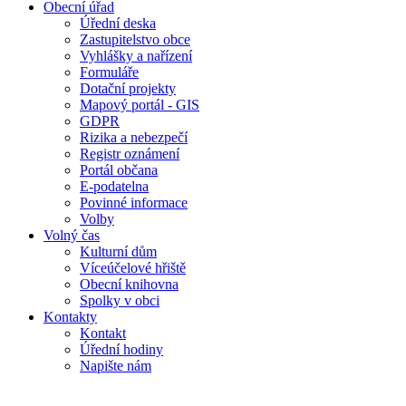
Obecní úřad
Úřední deska
Zastupitelstvo obce
Vyhlášky a nařízení
Formuláře
Dotační projekty
Mapový portál - GIS
GDPR
Rizika a nebezpečí
Registr oznámení
Portál občana
E-podatelna
Povinné informace
Volby
Volný čas
Kulturní dům
Víceúčelové hřiště
Obecní knihovna
Spolky v obci
Kontakty
Kontakt
Úřední hodiny
Napište nám