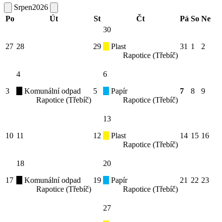
Srpen
2026
Po
Út
St
Čt
Pá
So
Ne
30
27
28
29
Plast
31
1
2
Rapotice (Třebíč)
4
6
3
Komunální odpad
5
Papír
7
8
9
Rapotice (Třebíč)
Rapotice (Třebíč)
13
10
11
12
Plast
14
15
16
Rapotice (Třebíč)
18
20
17
Komunální odpad
19
Papír
21
22
23
Rapotice (Třebíč)
Rapotice (Třebíč)
27