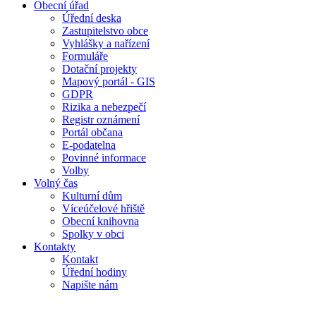
Obecní úřad
Úřední deska
Zastupitelstvo obce
Vyhlášky a nařízení
Formuláře
Dotační projekty
Mapový portál - GIS
GDPR
Rizika a nebezpečí
Registr oznámení
Portál občana
E-podatelna
Povinné informace
Volby
Volný čas
Kulturní dům
Víceúčelové hřiště
Obecní knihovna
Spolky v obci
Kontakty
Kontakt
Úřední hodiny
Napište nám