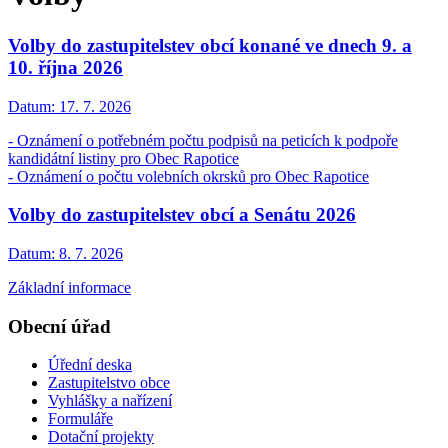
Volby do zastupitelstev obcí konané ve dnech 9. a
10. října 2026
Datum:
17. 7. 2026
- Oznámení o potřebném počtu podpisů na peticích k podpoře
kandidátní listiny pro Obec Rapotice
- Oznámení o počtu volebních okrsků pro Obec Rapotice
Volby do zastupitelstev obcí a Senátu 2026
Datum:
8. 7. 2026
Základní informace
Obecní úřad
Úřední deska
Zastupitelstvo obce
Vyhlášky a nařízení
Formuláře
Dotační projekty