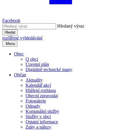
Facebook
Hledaný výraz
Hledat
rozšířené vyhledávání
Menu
Obec
O obci
Územní plán
Digitálně technické mapy
Občan
Aktuality
Kalendář akcí
Hlášení rozhlasu
Obecní zpravodaj
Fotogalerie
Odpady
Komunální služby
Služby v obci
Ostatní informace
Ztáty a nálezy