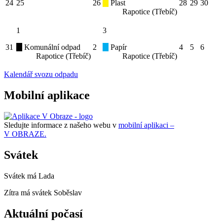
24
25
26
Plast
28
29
30
Rapotice (Třebíč)
1
3
31
Komunální odpad
2
Papír
4
5
6
Rapotice (Třebíč)
Rapotice (Třebíč)
Kalendář svozu odpadu
Mobilní aplikace
Sledujte informace z našeho webu v
mobilní aplikaci –
V OBRAZE.
Svátek
Svátek má
Lada
Zítra má svátek
Soběslav
Aktuální počasí