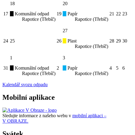
18
20
17
Komunální odpad
19
Papír
21
22
23
Rapotice (Třebíč)
Rapotice (Třebíč)
27
24
25
26
Plast
28
29
30
Rapotice (Třebíč)
1
3
31
Komunální odpad
2
Papír
4
5
6
Rapotice (Třebíč)
Rapotice (Třebíč)
Kalendář svozu odpadu
Mobilní aplikace
Sledujte informace z našeho webu v
mobilní aplikaci –
V OBRAZE.
Svátek