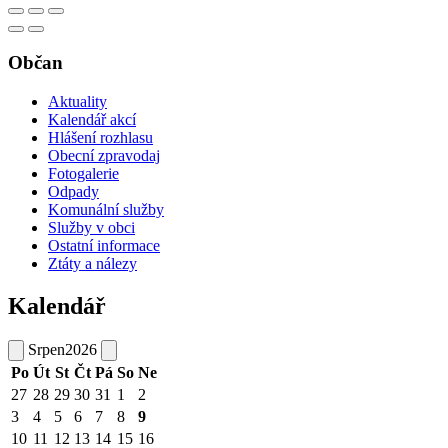
Občan
Aktuality
Kalendář akcí
Hlášení rozhlasu
Obecní zpravodaj
Fotogalerie
Odpady
Komunální služby
Služby v obci
Ostatní informace
Ztáty a nálezy
Kalendář
Srpen
2026
Po
Út
St
Čt
Pá
So
Ne
27
28
29
30
31
1
2
3
4
5
6
7
8
9
10
11
12
13
14
15
16