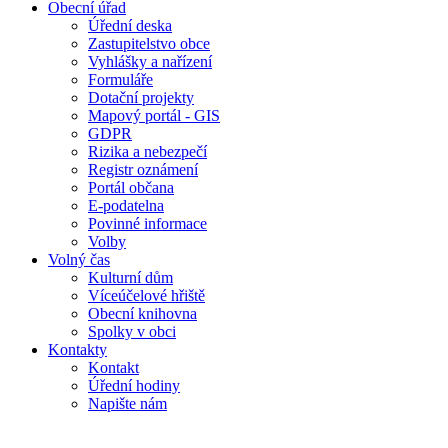
Obecní úřad
Úřední deska
Zastupitelstvo obce
Vyhlášky a nařízení
Formuláře
Dotační projekty
Mapový portál - GIS
GDPR
Rizika a nebezpečí
Registr oznámení
Portál občana
E-podatelna
Povinné informace
Volby
Volný čas
Kulturní dům
Víceúčelové hřiště
Obecní knihovna
Spolky v obci
Kontakty
Kontakt
Úřední hodiny
Napište nám