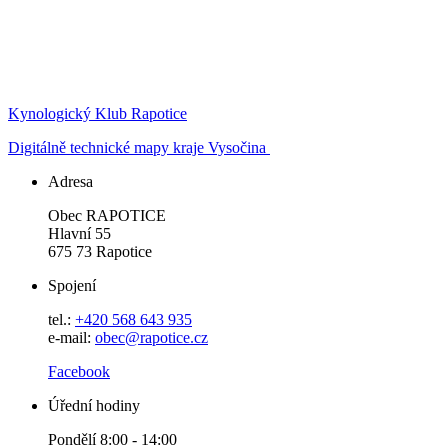
Kynologický Klub Rapotice
Digitálně technické mapy kraje Vysočina
Adresa
Obec RAPOTICE
Hlavní 55
675 73 Rapotice
Spojení
tel.:
+420 568 643 935
e-mail:
obec@rapotice.cz
Facebook
Úřední hodiny
Pondělí 8:00 - 14:00