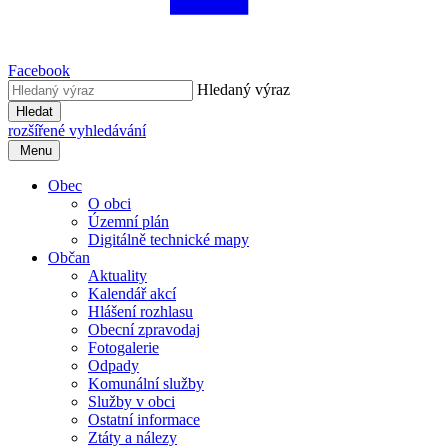
Facebook
Hledaný výraz
Hledat
rozšířené vyhledávání
Menu
Obec
O obci
Územní plán
Digitálně technické mapy
Občan
Aktuality
Kalendář akcí
Hlášení rozhlasu
Obecní zpravodaj
Fotogalerie
Odpady
Komunální služby
Služby v obci
Ostatní informace
Ztáty a nálezy