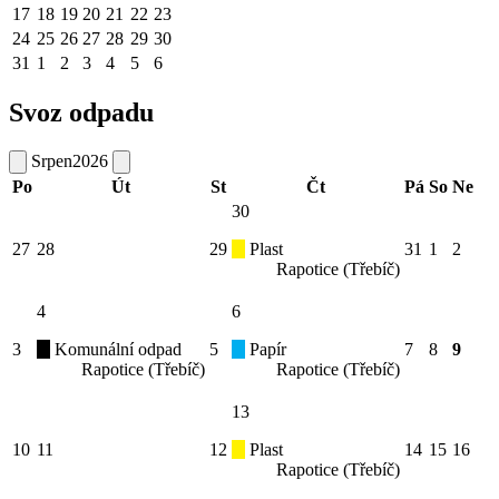
17
18
19
20
21
22
23
24
25
26
27
28
29
30
31
1
2
3
4
5
6
Svoz odpadu
Srpen
2026
Po
Út
St
Čt
Pá
So
Ne
30
27
28
29
Plast
31
1
2
Rapotice (Třebíč)
4
6
3
Komunální odpad
5
Papír
7
8
9
Rapotice (Třebíč)
Rapotice (Třebíč)
13
10
11
12
Plast
14
15
16
Rapotice (Třebíč)