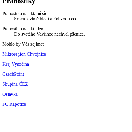
Pranostiky
Pranostika na akt. měsíc
Srpen k zimě hledí a rád vodu cedí.
Pranostika na akt. den
Do svatého Vavřince nechval pšenice.
Mohlo by Vás zajímat
Mikroregion Chvojnice
Kraj Vysočina
CzechPoint
Skupina ČEZ
Oslavka
FC Rapotice