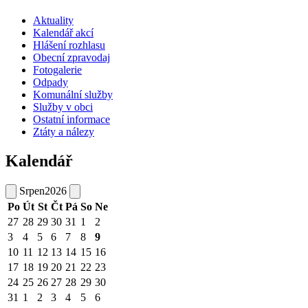
Aktuality
Kalendář akcí
Hlášení rozhlasu
Obecní zpravodaj
Fotogalerie
Odpady
Komunální služby
Služby v obci
Ostatní informace
Ztáty a nálezy
Kalendář
Srpen
2026
Po
Út
St
Čt
Pá
So
Ne
27
28
29
30
31
1
2
3
4
5
6
7
8
9
10
11
12
13
14
15
16
17
18
19
20
21
22
23
24
25
26
27
28
29
30
31
1
2
3
4
5
6