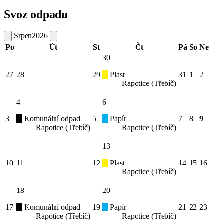
Svoz odpadu
Srpen
2026
Po
Út
St
Čt
Pá
So
Ne
30
27
28
29
Plast
31
1
2
Rapotice (Třebíč)
4
6
3
Komunální odpad
5
Papír
7
8
9
Rapotice (Třebíč)
Rapotice (Třebíč)
13
10
11
12
Plast
14
15
16
Rapotice (Třebíč)
18
20
17
Komunální odpad
19
Papír
21
22
23
Rapotice (Třebíč)
Rapotice (Třebíč)