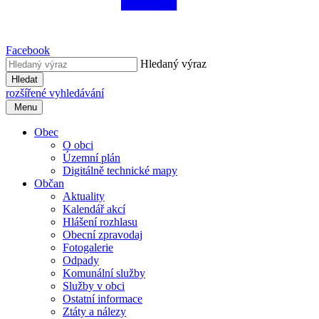
Facebook
Hledaný výraz
Hledat
rozšířené vyhledávání
Menu
Obec
O obci
Územní plán
Digitálně technické mapy
Občan
Aktuality
Kalendář akcí
Hlášení rozhlasu
Obecní zpravodaj
Fotogalerie
Odpady
Komunální služby
Služby v obci
Ostatní informace
Ztáty a nálezy