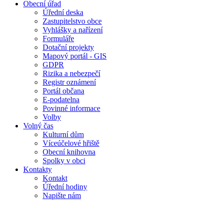
Obecní úřad
Úřední deska
Zastupitelstvo obce
Vyhlášky a nařízení
Formuláře
Dotační projekty
Mapový portál - GIS
GDPR
Rizika a nebezpečí
Registr oznámení
Portál občana
E-podatelna
Povinné informace
Volby
Volný čas
Kulturní dům
Víceúčelové hřiště
Obecní knihovna
Spolky v obci
Kontakty
Kontakt
Úřední hodiny
Napište nám