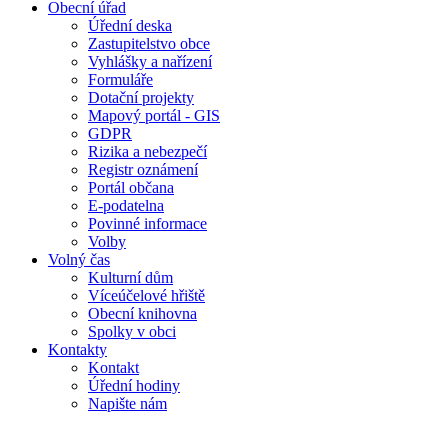
Obecní úřad
Úřední deska
Zastupitelstvo obce
Vyhlášky a nařízení
Formuláře
Dotační projekty
Mapový portál - GIS
GDPR
Rizika a nebezpečí
Registr oznámení
Portál občana
E-podatelna
Povinné informace
Volby
Volný čas
Kulturní dům
Víceúčelové hřiště
Obecní knihovna
Spolky v obci
Kontakty
Kontakt
Úřední hodiny
Napište nám