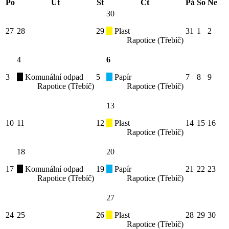
Po
Út
St
Čt
Pá
So
Ne
30
27
28
29
Plast
31
1
2
Rapotice (Třebíč)
4
6
3
Komunální odpad
5
Papír
7
8
9
Rapotice (Třebíč)
Rapotice (Třebíč)
13
10
11
12
Plast
14
15
16
Rapotice (Třebíč)
18
20
17
Komunální odpad
19
Papír
21
22
23
Rapotice (Třebíč)
Rapotice (Třebíč)
27
24
25
26
Plast
28
29
30
Rapotice (Třebíč)