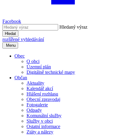
Facebook
Hledaný výraz
Hledat
rozšířené vyhledávání
Menu
Obec
O obci
Územní plán
Digitálně technické mapy
Občan
Aktuality
Kalendář akcí
Hlášení rozhlasu
Obecní zpravodaj
Fotogalerie
Odpady
Komunální služby
Služby v obci
Ostatní informace
Ztáty a nálezy